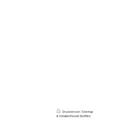
Druckversion
|
Sitemap
© Schwabenfreunde NordWest