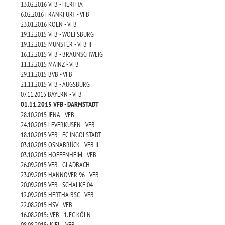
13.02.2016 VFB - HERTHA
6.02.2016 FRANKFURT - VFB
23.01.2016 KÖLN - VFB
19.12.2015 VFB - WOLFSBURG
19.12.2015 MÜNSTER - VFB II
16.12.2015 VFB - BRAUNSCHWEIG
11.12.2015 MAINZ - VFB
29.11.2015 BVB - VFB
21.11.2015 VFB - AUGSBURG
07.11.2015 BAYERN - VFB
01.11.2015 VFB - DARMSTADT
28.10.2015 JENA - VFB
24.10.2015 LEVERKUSEN - VFB
18.10.2015 VFB - FC INGOLSTADT
03.10.2015 OSNABRÜCK - VFB II
03.10.2015 HOFFENHEIM - VFB
26.09.2015 VFB - GLADBACH
23.09.2015 HANNOVER 96 - VFB
20.09.2015 VFB - SCHALKE 04
12.09.2015 HERTHA BSC - VFB
22.08.2015 HSV - VFB
16.08.2015: VFB - 1. FC KÖLN