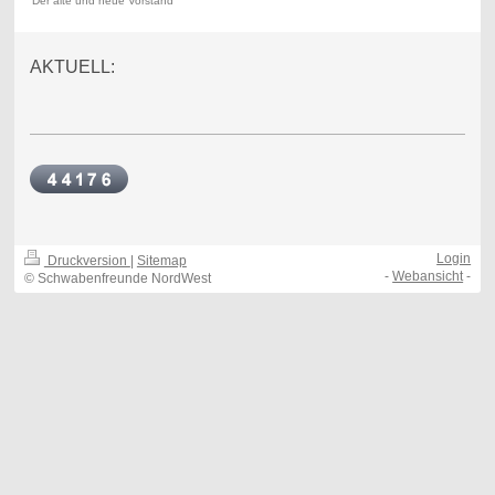
Der alte und neue Vorstand
AKTUELL:
Login
Druckversion
|
Sitemap
-
Webansicht
-
© Schwabenfreunde NordWest