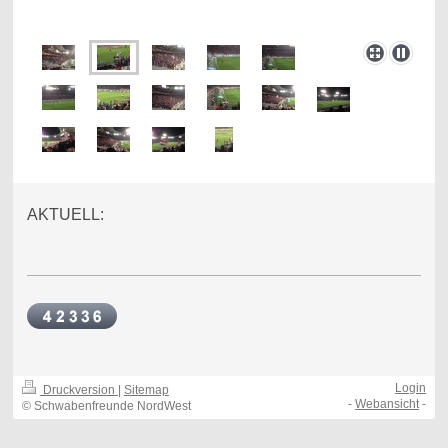
AKTUELL:
Login
Druckversion
|
Sitemap
-
Webansicht
-
© Schwabenfreunde NordWest