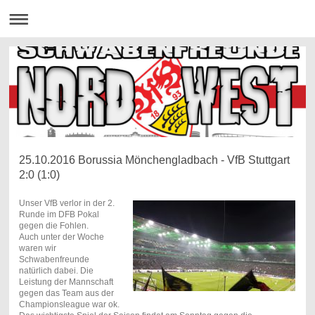
25.10.2016 Borussia Mönchengladbach - VfB Stuttgart
2:0 (1:0)
Unser VfB verlor in der 2.
Runde im DFB Pokal
gegen die Fohlen.
Auch unter der Woche
waren wir
Schwabenfreunde
natürlich dabei. Die
Leistung der Mannschaft
gegen das Team aus der
Championsleague war ok.