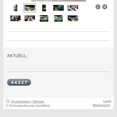
AKTUELL:
Login
Druckversion
|
Sitemap
-
Webansicht
-
© Schwabenfreunde NordWest